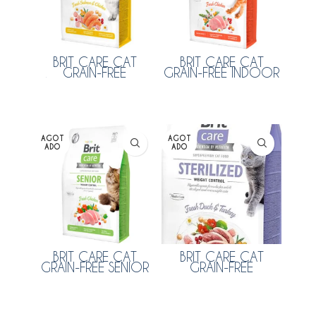
BRIT CARE CAT
BRIT CARE CAT
GRAIN-FREE
GRAIN-FREE INDOOR
HAIRCARE HEALTHY &
ANTI-STRESS 2 KG
SHINY COAT 2 KG
Leer más
Leer más
AGOT
AGOT
ADO
ADO
BRIT CARE CAT
BRIT CARE CAT
GRAIN-FREE SENIOR
GRAIN-FREE
WEIGHT CONTROL 2
STERILIZED WEIGHT
KG
CONTROL 2 KG
Leer más
Leer más