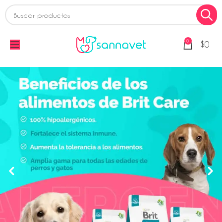
0
$
0