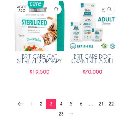
AGOT
ADO
BRIT CARE CAT
BRIT CARE DOG
STERILIZED URINARY
GRAIN FREE ADULT
2KG
SALMON 12KG
$
19,500
$
70,000
Leer más
Añadir al carrito
←
1
2
3
4
5
6
…
21
22
23
→