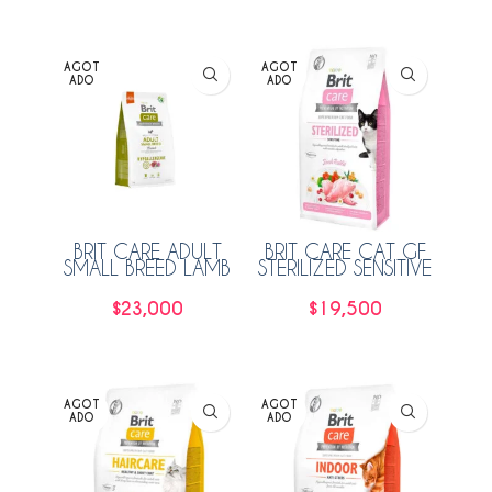
Leer más
AGOT
AGOT
ADO
ADO
BRIT CARE ADULT
BRIT CARE CAT GF
SMALL BREED LAMB
STERILIZED SENSITIVE
3KG
2KG
$
23,000
$
19,500
Leer más
Leer más
AGOT
AGOT
ADO
ADO