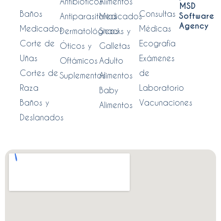
Antibióticos
Alimentos
MSD
Baños
Consultas
Software
Antiparasitarios
Medicados
Agency
Medicados
Médicas
Dermatológicos
Snacks y
Corte de
Ecografía
Óticos y
Galletas
Uñas
Exámenes
Oftámicos
Adulto
Cortes de
de
Suplementos
Alimentos
Raza
Laboratorio
Baby
Baños y
Vacunaciones
Alimentos
Deslanados