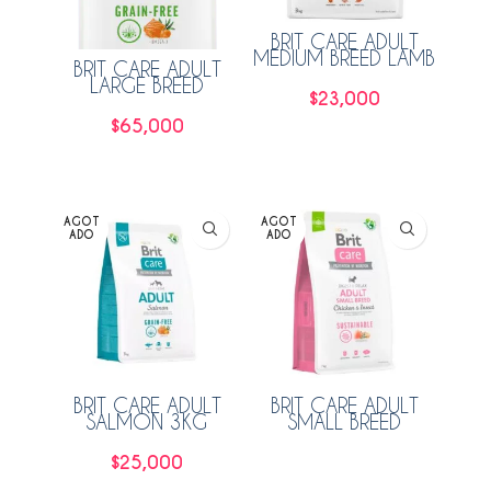
BRIT CARE ADULT
MEDIUM BREED LAMB
BRIT CARE ADULT
3KG
LARGE BREED
$
23,000
SALMON 12KG
$
65,000
Leer más
Leer más
AGOT
AGOT
ADO
ADO
BRIT CARE ADULT
BRIT CARE ADULT
SALMON 3KG
SMALL BREED
CHICKEN & INSECT
3KG
$
25,000
Leer más