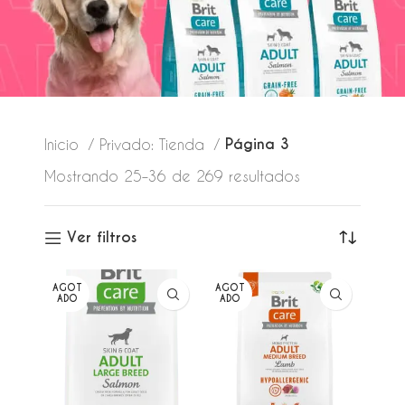
Página 3
Inicio
Privado: Tienda
Mostrando 25–36 de 269 resultados
Ver filtros
AGOT
AGOT
ADO
ADO