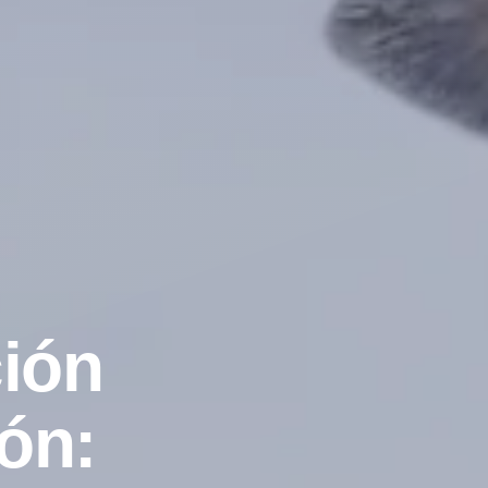
ción
ón: