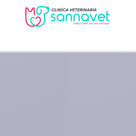
✔️ MATTA #136 CENTRO DE LA SERENA
Entre Colón y Almagro.