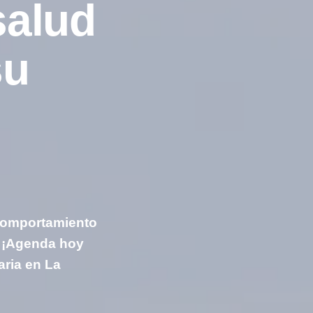
salud
su
e
comportamiento
. ¡Agenda hoy
aria en La