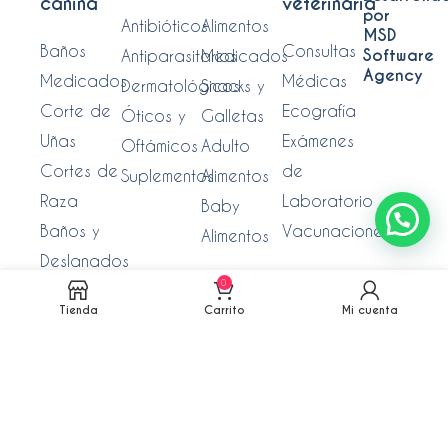
canina
veterinaria
por
Antibióticos
Alimentos
MSD
Baños
Consultas
Software
Antiparasitarios
Medicados
Agency
Medicados
Médicas
Dermatológicos
Snacks y
Corte de
Ecografía
Óticos y
Galletas
Uñas
Exámenes
Oftámicos
Adulto
Cortes de
de
Suplementos
Alimentos
Raza
Laboratorio
Baby
Baños y
Vacunaciones
Alimentos
Deslanados
0
Tienda
Carrito
Mi cuenta