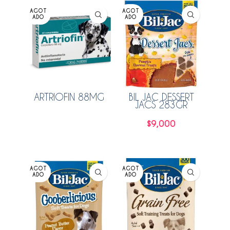
AGOT
AGOT
ADO
ADO
ARTRIOFIN 88MG
BIL JAC DESSERT
JACS 283GR
Leer más
$
9,000
Leer más
AGOT
AGOT
ADO
ADO