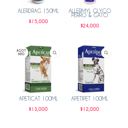
ALERDRAG 150ML
ALLERMYL GLYCO
PERRO & GATO
250ML
$
15,000
$
24,000
Añadir al carrito
Añadir al carrito
AGOT
ADO
APETICAT 100ML
APETIPET 100ML
$
13,000
$
12,000
Leer más
Añadir al carrito