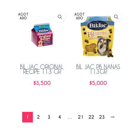
AGOT
AGOT
ADO
ADO
BIL JAC ORIGINAL
BIL JAC PB NANAS
RECIPE 113 GR
113GR
$
3,500
$
5,000
Leer más
Leer más
1
2
3
4
…
21
22
23
→