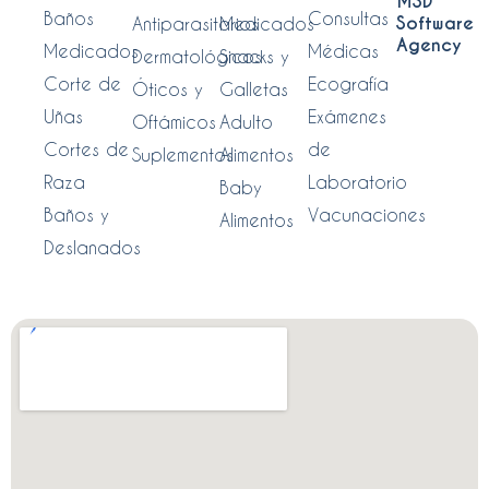
MSD
Baños
Consultas
Software
Antiparasitarios
Medicados
Agency
Medicados
Médicas
Dermatológicos
Snacks y
Corte de
Ecografía
Óticos y
Galletas
Uñas
Exámenes
Oftámicos
Adulto
Cortes de
de
Suplementos
Alimentos
Raza
Laboratorio
Baby
Baños y
Vacunaciones
Alimentos
Deslanados