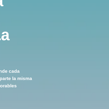
a
La
onde cada
parte la misma
dorables