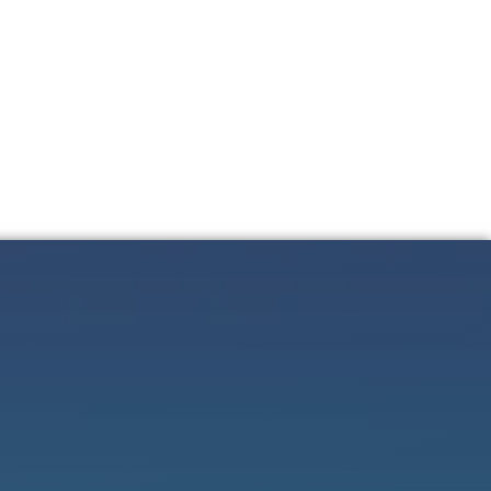
:00 p.m..