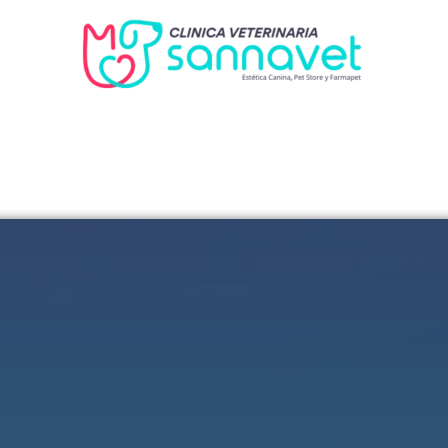
✔️ A POCOS MIN. DE LA FLORIDA
✔️ MATTA #136 CENTRO DE LA SERENA
Viernes de 9:00 a.m. a 6:00 p.m. Sábados de 10:00 a.m. a 5