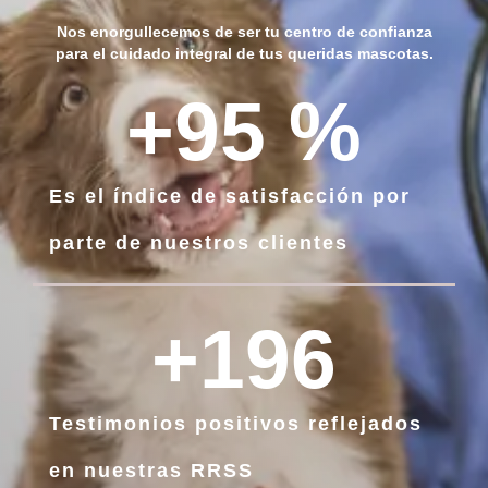
Nos enorgullecemos de ser
tu centro de confianza
para el cuidado integral de tus queridas mascotas.
+
95
 %
Es el índice de satisfacción por
parte de nuestros clientes
+
196
Testimonios positivos reflejados
en nuestras RRSS