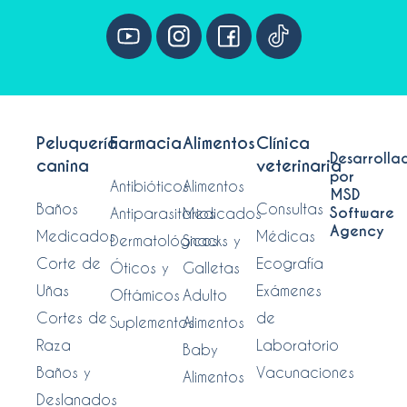
Peluquería
Farmacia
Alimentos
Clínica
Desarrolla
canina
veterinaria
por
Antibióticos
Alimentos
MSD
Baños
Consultas
Software
Antiparasitarios
Medicados
Agency
Medicados
Médicas
Dermatológicos
Snacks y
Corte de
Ecografía
Óticos y
Galletas
Uñas
Exámenes
Oftámicos
Adulto
Cortes de
de
Suplementos
Alimentos
Raza
Laboratorio
Baby
Baños y
Vacunaciones
Alimentos
Deslanados