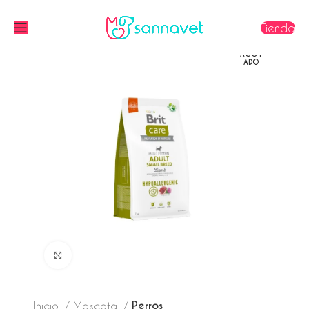
Tienda
AGOT
ADO
Click to enlarge
Perros
Inicio
Mascota