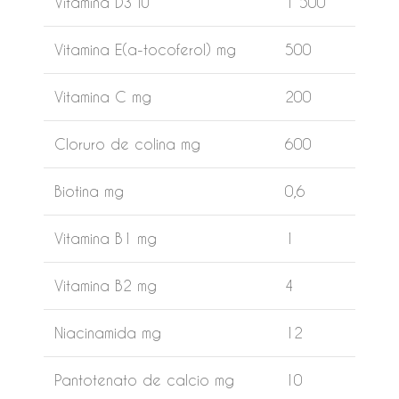
Vitamina D3 IU
1 500
Vitamina E(a-tocoferol) mg
500
Vitamina C mg
200
Cloruro de colina mg
600
Biotina mg
0,6
Vitamina B1 mg
1
Vitamina B2 mg
4
Niacinamida mg
12
Pantotenato de calcio mg
10