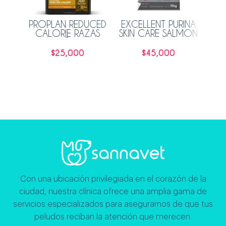
PROPLAN REDUCED
EXCELLENT PURINA
HI
CALORIE RAZAS
SKIN CARE SALMON
ADU
PEQUEÑAS 3KG
15KG
$
25,000
$
45,000
Añadir al carrito
Añadir al carrito
Con una ubicación privilegiada en el corazón de la
ciudad, nuestra clínica ofrece una amplia gama de
servicios especializados para asegurarnos de que tus
peludos reciban la atención que merecen.