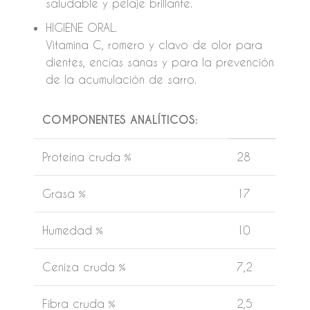
saludable y pelaje brillante.
HIGIENE ORAL.
Vitamina C, romero y clavo de olor para
dientes, encías sanas y para la prevención
de la acumulación de sarro.
COMPONENTES ANALÍTICOS:
Proteína cruda %
28
Grasa %
17
Humedad %
10
Ceniza cruda %
7,2
Fibra cruda %
2,5