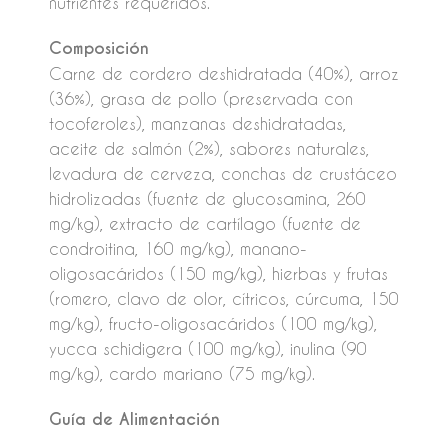
nutrientes requeridos.
Composición
Carne de cordero deshidratada (40%), arroz
(36%), grasa de pollo (preservada con
tocoferoles), manzanas deshidratadas,
aceite de salmón (2%), sabores naturales,
levadura de cerveza, conchas de crustáceo
hidrolizadas (fuente de glucosamina, 260
mg/kg), extracto de cartílago (fuente de
condroitina, 160 mg/kg), manano-
oligosacáridos (150 mg/kg), hierbas y frutas
(romero, clavo de olor, cítricos, cúrcuma, 150
mg/kg), fructo-oligosacáridos (100 mg/kg),
yucca schidigera (100 mg/kg), inulina (90
mg/kg), cardo mariano (75 mg/kg).
Guía de Alimentación