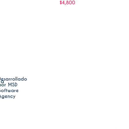
$
4,800
Leer más
Desarrollado
ia
por MSD
Software
Agency