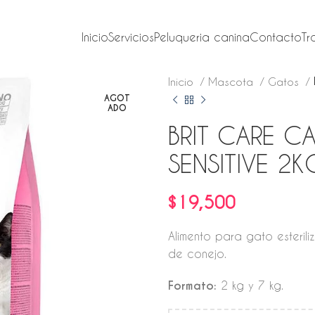
Inicio
Servicios
Peluqueria canina
Contacto
Tr
Inicio
Mascota
Gatos
AGOT
ADO
BRIT CARE CA
SENSITIVE 2K
$
19,500
Alimento para gato esteril
de conejo.
Formato:
2 kg y 7 kg.