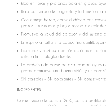
Rico en fibras y proteínas baja en grasas, ay
Bajo contenido de magnesio y la L-metionina, 
Con conejo fresco, carne dietética con excele
grasos insaturados y bajos niveles de colester
Promueve la salud del corazón y del sistema c
Es espino amarillo y la capuchina contribuyen a
Las frutas y hierbas, además de ricas en antiox
sistema inmunológico fuerte.
La proteína de carne de alta calidad ayuda a 
gatos, promueve una buena visión y un coraz
SIN cereales – SIN colorantes – SIN conservant
INGREDIENTES
Carne fresca de conejo (26%), conejo deshidrata