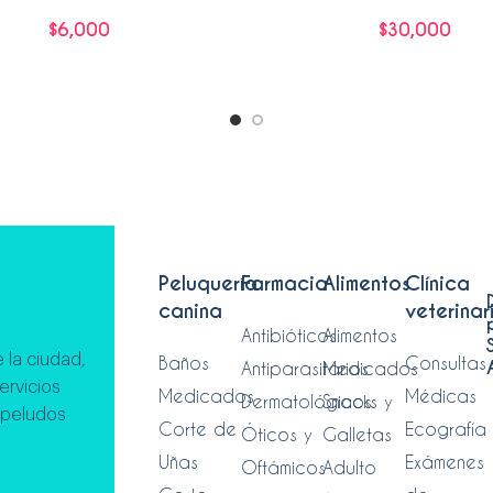
$
6,000
$
30,000
Leer más
Leer más
Peluquería
Farmacia
Alimentos
Clínica
canina
veterinar
Antibióticos
Alimentos
 la ciudad,
Baños
Consultas
Antiparasitarios
Medicados
ervicios
Medicados
Médicas
Dermatológicos
Snacks y
 peludos
Corte de
Ecografía
Óticos y
Galletas
Uñas
Exámenes
Oftámicos
Adulto