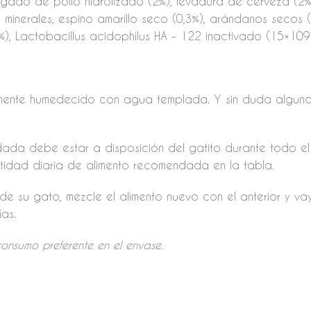
gado de pollo hidrolizado (2%), levadura de cerveza (2%), 
 , minerales, espino amarillo seco (0,3%), arándanos secos
), Lactobacillus acidophilus HA – 122 inactivado (15×109 
eramente humedecido con agua templada. Y sin duda alguna
ada debe estar a disposición del gatito durante todo el 
antidad diaria de alimento recomendada en la tabla.
de su gato, mezcle el alimento nuevo con el anterior y 
as.
onsumo preferente en el envase.