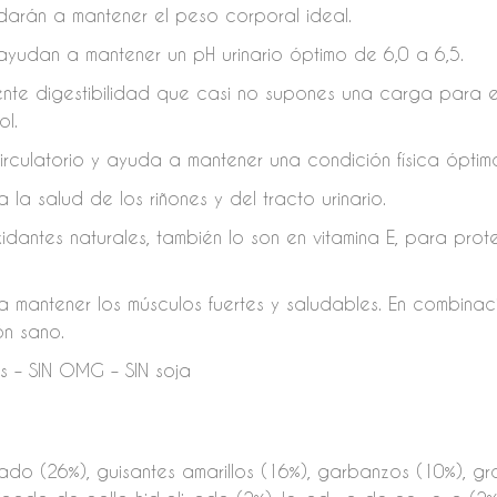
udarán a mantener el peso corporal ideal.
ayudan a mantener un pH urinario óptimo de 6,0 a 6,5.
nte digestibilidad que casi no supones una carga para el
ol.
irculatorio y ayuda a mantener una condición física óptim
 la salud de los riñones y del tracto urinario.
idantes naturales, también lo son en vitamina E, para prot
mantener los músculos fuertes y saludables. En combinació
ón sano.
es – SIN OMG – SIN soja
do (26%), guisantes amarillos (16%), garbanzos (10%), gr