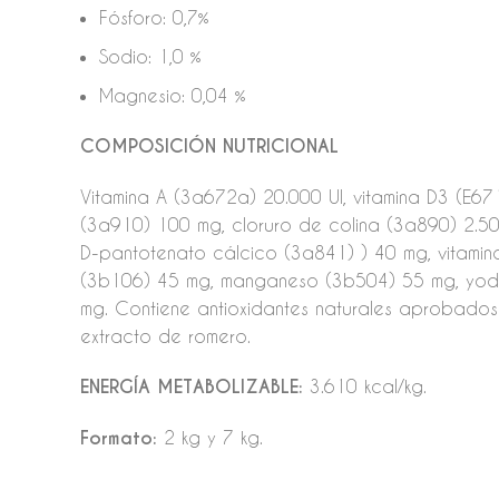
Fósforo: 0,7%
Sodio: 1,0 %
Magnesio: 0,04 %
COMPOSICIÓN NUTRICIONAL
Vitamina A (3a672a) 20.000 UI, vitamina D3 (E67
(3a910) 100 mg, cloruro de colina (3a890) 2.50
D-pantotenato cálcico (3a841) ) 40 mg, vitamin
(3b106) 45 mg, manganeso (3b504) 55 mg, yodur
mg. Contiene antioxidantes naturales aprobados 
extracto de romero.
ENERGÍA METABOLIZABLE:
3.610 kcal/kg.
Formato:
2 kg y 7 kg.