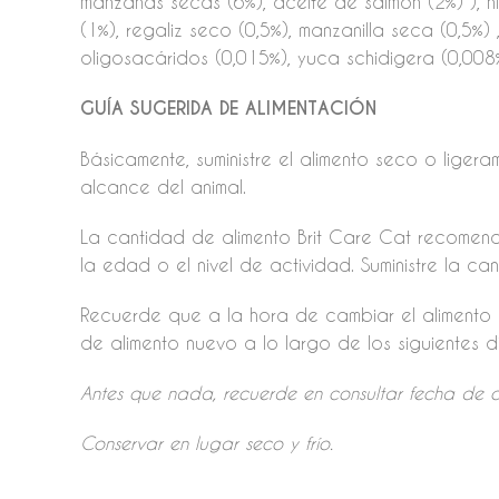
manzanas secas (6%), aceite de salmón (2%) ), hí
(1%), regaliz seco (0,5%), manzanilla seca (0,5%)
oligosacáridos (0,015%), yuca schidigera (0,008%
GUÍA SUGERIDA DE ALIMENTACIÓN
Básicamente, suministre el alimento seco o lig
alcance del animal.
La cantidad de alimento Brit Care Cat recomend
la edad o el nivel de actividad. Suministre la c
Recuerde que a la hora de cambiar el alimento 
de alimento nuevo a lo largo de los siguientes dí
Antes que nada, recuerde en consultar fecha de c
Conservar en lugar seco y frío.