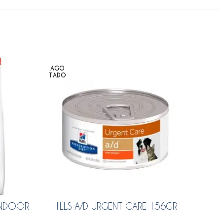
AGO
AGO
TADO
TADO
 INDOOR
HILLS A/D URGENT CARE 156GR
HIL