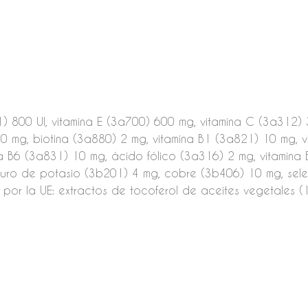
1) 800 UI, vitamina E (3a700) 600 mg, vitamina C (3a312) 
0 mg, biotina (3a880) 2 mg, vitamina B1 (3a821) 10 mg, v
a B6 (3a831) 10 mg, ácido fólico (3a316) 2 mg, vitamina 
o de potasio (3b201) 4 mg, cobre (3b406) 10 mg, selen
por la UE: extractos de tocoferol de aceites vegetales (