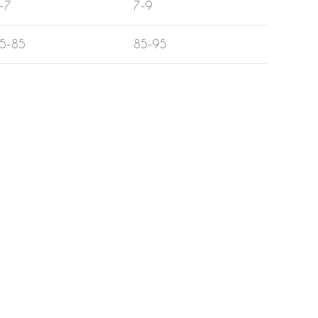
-7
7-9
5-85
85-95