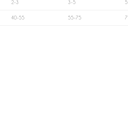
2-3
3-5
5
40-55
55-75
7