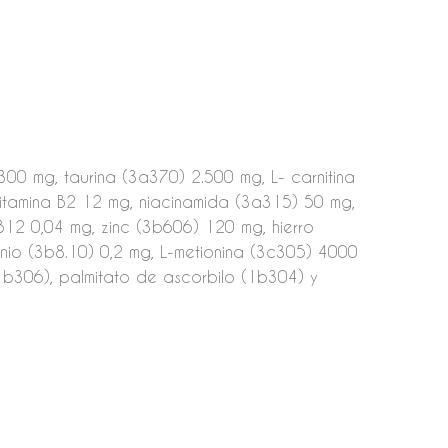
300 mg, taurina (3a370) 2.500 mg, L- carnitina
itamina B2 12 mg, niacinamida (3a315) 50 mg,
B12 0,04 mg, zinc (3b606) 120 mg, hierro
io (3b8.10) 0,2 mg, L-metionina (3c305) 4000
1b306), palmitato de ascorbilo (1b304) y