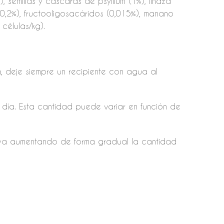
semillas y cáscaras de psyllium (1%), linaza
 (0,2%), fructooligosacáridos (0,015%), manano
células/kg).
, deje siempre un recipiente con agua al
día. Esta cantidad puede variar en función de
vaya aumentando de forma gradual la cantidad