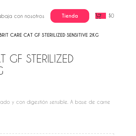
Tienda
$
0
abaja con nosotros
BRIT CARE CAT GF STERILIZED SENSITIVE 2KG
T GF STERILIZED
G
izado y con digestión sensible. A base de carne