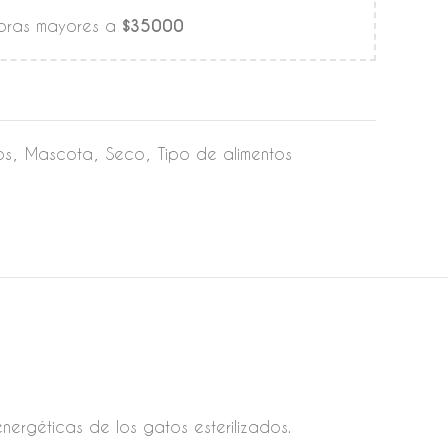
mpras mayores a
$35000
os
,
Mascota
,
Seco
,
Tipo de alimentos
energéticas de los gatos esterilizados.