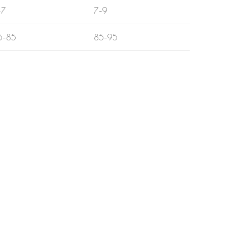
-7
7-9
5-85
85-95