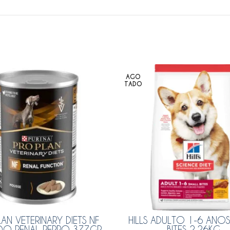
AGO
TADO
AN VETERINARY DIETS NF
HILLS ADULTO 1-6 AÑOS
DO RENAL PERRO 377GR
BITES 2.26KG