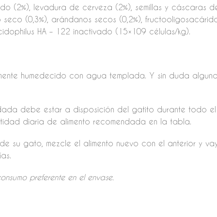
o (2%), levadura de cerveza (2%), semillas y cáscaras de p
llo seco (0,3%), arándanos secos (0,2%), fructooligosacári
idophilus HA – 122 inactivado (15×109 células/kg).
eramente humedecido con agua templada. Y sin duda alguna
ada debe estar a disposición del gatito durante todo el 
antidad diaria de alimento recomendada en la tabla.
de su gato, mezcle el alimento nuevo con el anterior y 
as.
onsumo preferente en el envase.