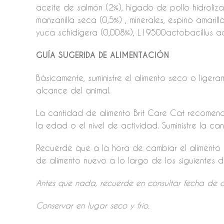
aceite de salmón (2%), hígado de pollo hidrolizad
manzanilla seca (0,5%) , minerales, espino amari
yuca schidigera (0,008%), L19500actobacillus ac
GUÍA SUGERIDA DE ALIMENTACIÓN
Básicamente, suministre el alimento seco o lig
alcance del animal.
La cantidad de alimento Brit Care Cat recomend
la edad o el nivel de actividad. Suministre la c
Recuerde que a la hora de cambiar el alimento 
de alimento nuevo a lo largo de los siguientes dí
Antes que nada, recuerde en consultar fecha de c
Conservar en lugar seco y frío.