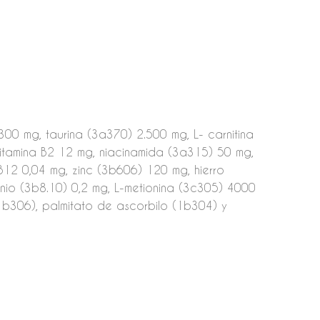
300 mg, taurina (3a370) 2.500 mg, L- carnitina
itamina B2 12 mg, niacinamida (3a315) 50 mg,
B12 0,04 mg, zinc (3b606) 120 mg, hierro
io (3b8.10) 0,2 mg, L-metionina (3c305) 4000
1b306), palmitato de ascorbilo (1b304) y