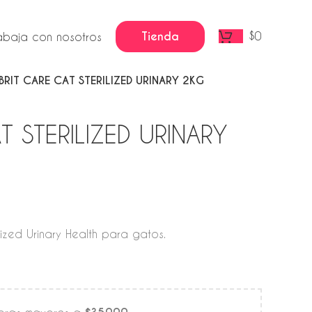
Tienda
$
0
abaja con nosotros
BRIT CARE CAT STERILIZED URINARY 2KG
T STERILIZED URINARY
lized Urinary Health para gatos.