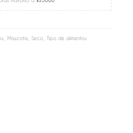
mpras mayores a
$35000
os
,
Mascota
,
Seco
,
Tipo de alimentos