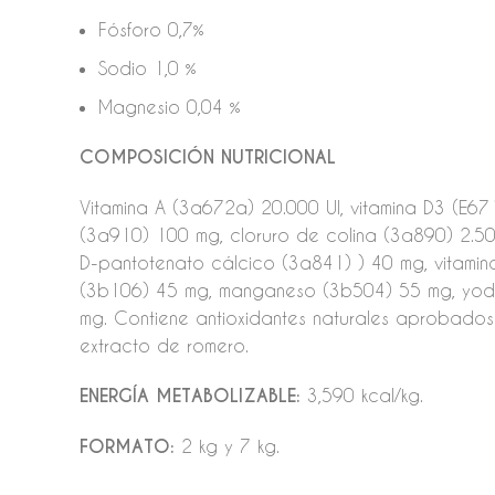
Fósforo 0,7%
Sodio 1,0 %
Magnesio 0,04 %
COMPOSICIÓN NUTRICIONAL
Vitamina A (3a672a) 20.000 UI, vitamina D3 (E67
(3a910) 100 mg, cloruro de colina (3a890) 2.50
D-pantotenato cálcico (3a841) ) 40 mg, vitamin
(3b106) 45 mg, manganeso (3b504) 55 mg, yodur
mg. Contiene antioxidantes naturales aprobados 
extracto de romero.
ENERGÍA METABOLIZABLE:
3,590 kcal/kg.
FORMATO:
2 kg y 7 kg.