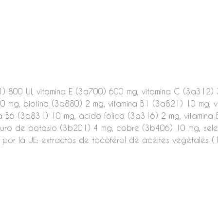
1) 800 UI, vitamina E (3a700) 600 mg, vitamina C (3a312) 
0 mg, biotina (3a880) 2 mg, vitamina B1 (3a821) 10 mg, v
a B6 (3a831) 10 mg, ácido fólico (3a316) 2 mg, vitamina 
o de potasio (3b201) 4 mg, cobre (3b406) 10 mg, selen
por la UE: extractos de tocoferol de aceites vegetales (