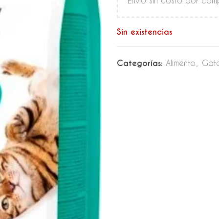
Envío sin costo por co
Sin existencias
Categorías:
Alimento
,
Gat