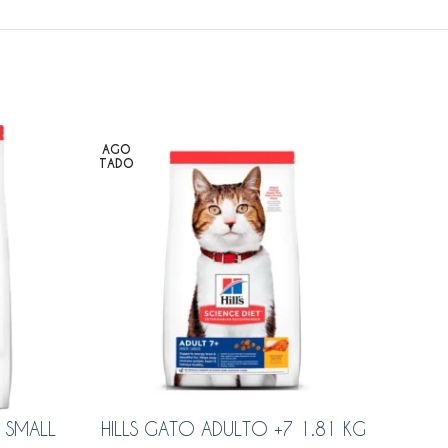
AGO
TADO
 SMALL
HILLS GATO ADULTO +7 1.81 KG
PRO