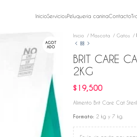
Inicio
Servicios
Peluqueria canina
Contacto
Tr
Inicio
Mascota
Gatos
AGOT
ADO
BRIT CARE CA
2KG
$
19,500
Alimento Brit Care Cat Steri
Formato:
2 kg y 7 kg.