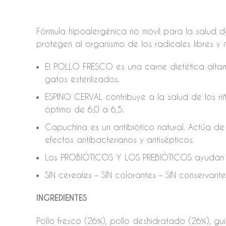
Fórmula hipoalergénica no móvil para la salud de l
protegen al organismo de los radicales libres y 
El POLLO FRESCO es una carne dietética altame
gatos esterilizados.
ESPINO CERVAL contribuye a la salud de los riñ
óptimo de 6,0 a 6,5.
Capuchina es un antibiótico natural. Actúa de 
efectos antibacterianos y antisépticos.
Los PROBIÓTICOS Y LOS PREBIÓTICOS ayudan a m
SIN cereales – SIN colorantes – SIN conservant
INGREDIENTES
Pollo fresco (26%), pollo deshidratado (26%), gu