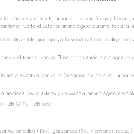
os riñones y el tracto urinario, contiene frutas y hierbas, 
mantienen fuerte el sistema inmunológico durante toda la v
nte digestible que apoya la salud del tracto digestivo y 
ones y el tracto urinario. El bajo contenido de magnesio 
forma preventiva contra la formación de cálculos urinario
antener los intestinos y un sistema inmunológico normale
es – SIN OMG – SIN soja
isantes amarillos (18%), garbanzos (8%), manzanas secas (