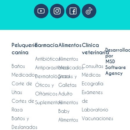
Peluquería
Farmacia
Alimentos
Clínica
Desarrolla
canina
veterinaria
por
Antibióticos
Alimentos
MSD
Baños
Consultas
Software
Antiparasitarios
Medicados
Agency
Medicados
Médicas
Dermatológicos
Snacks y
Corte de
Ecografía
Óticos y
Galletas
Uñas
Exámenes
Oftámicos
Adulto
Cortes de
de
Suplementos
Alimentos
Raza
Laboratorio
Baby
Baños y
Vacunaciones
Alimentos
Deslanados