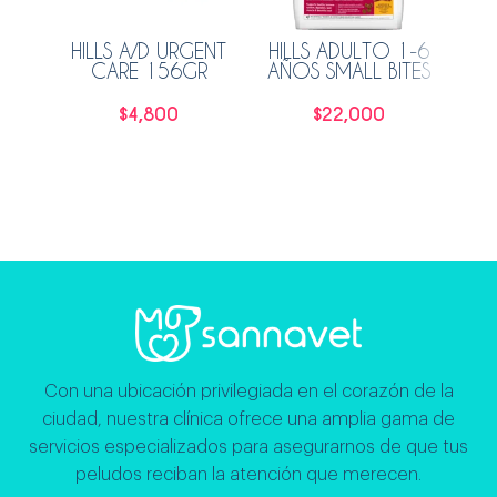
HILLS A/D URGENT
HILLS ADULTO 1-6
PRO
CARE 156GR
AÑOS SMALL BITES
CA
2.26KG
$
4,800
$
22,000
Leer más
Leer más
Con una ubicación privilegiada en el corazón de la
ciudad, nuestra clínica ofrece una amplia gama de
servicios especializados para asegurarnos de que tus
peludos reciban la atención que merecen.