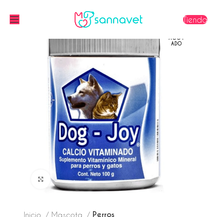
Tienda
AGOT
ADO
Click to enlarge
Perros
Inicio
Mascota