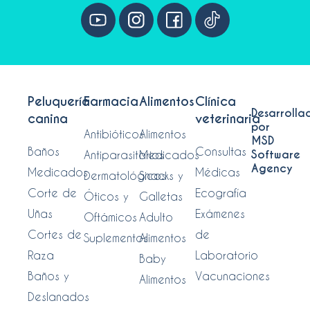
Peluquería
Farmacia
Alimentos
Clínica
Desarrolla
canina
veterinaria
por
Antibióticos
Alimentos
MSD
Baños
Consultas
Software
Antiparasitarios
Medicados
Agency
Medicados
Médicas
Dermatológicos
Snacks y
Corte de
Ecografía
Óticos y
Galletas
Uñas
Exámenes
Oftámicos
Adulto
Cortes de
de
Suplementos
Alimentos
Raza
Laboratorio
Baby
Baños y
Vacunaciones
Alimentos
Deslanados