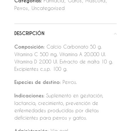
Categorías:
Farmacia
,
Gatos
,
Mascota
,
Perros
,
Uncategorized
DESCRIPCIÓN
Composición:
Calcio Carbonato 50 g.
Vitamina C 500 mg. Vitamina A 20.000 UI.
Vitamina D 2.000 UI. Extracto de malta 10 g.
Excipientes c.s.p. 100 g.
Especies de destino:
Perros.
Indicaciones:
Suplemento en gestación,
lactancia, crecimiento, prevención de
enfermedades producidas por dietas
deficientes para perros y gatos.
Vía oral.