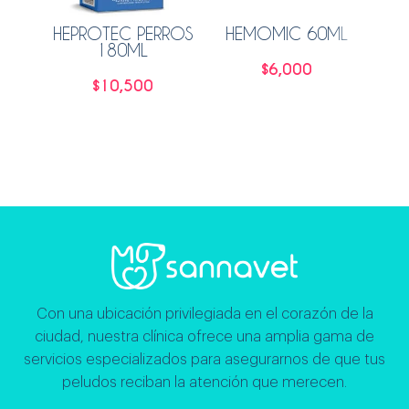
HEPROTEC PERROS
HEMOMIC 60ML
180ML
P
$
6,000
$
10,500
Leer más
Leer más
Con una ubicación privilegiada en el corazón de la
ciudad, nuestra clínica ofrece una amplia gama de
servicios especializados para asegurarnos de que tus
peludos reciban la atención que merecen.