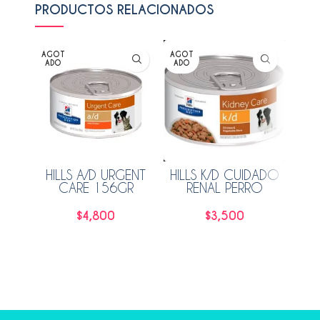
PRODUCTOS RELACIONADOS
AGOT
AGOT
ADO
ADO
HILLS A/D URGENT
HILLS K/D CUIDADO
CARE 156GR
RENAL PERRO
VETE
POLLO Y VEGETALES
GAS
156GR
$
4,800
$
3,500
Leer más
Leer más