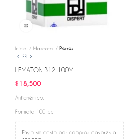
Click to enlarge
Perros
Inicio
Mascota
HEMATON B12 100ML
$
18,500
Antianémico.
Formato 100 cc.
Envío sin costo por compras mayores a