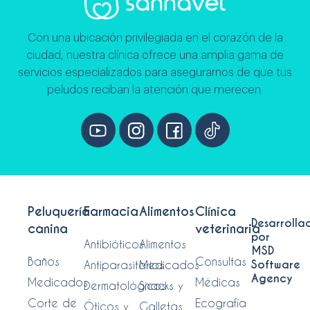
Con una ubicación privilegiada en el corazón de la
ciudad, nuestra clínica ofrece una amplia gama de
servicios especializados para asegurarnos de que tus
peludos reciban la atención que merecen.
Peluquería
Farmacia
Alimentos
Clínica
Desarrolla
canina
veterinaria
por
Antibióticos
Alimentos
MSD
Baños
Consultas
Software
Antiparasitarios
Medicados
Agency
Medicados
Médicas
Dermatológicos
Snacks y
Corte de
Ecografía
Óticos y
Galletas