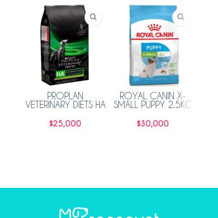
AGO
ADO
PROPLAN
ROYAL CANIN X-
HIL
VETERINARY DIETS HA
SMALL PUPPY 2.5KG
HIDROLIZED PERRO
2KG
$
25,000
$
30,000
Añadir al carrito
Añadir al carrito