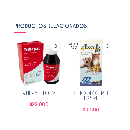
PRODUCTOS RELACIONADOS
AGOT
AGO
ADO
ADO
TRIHEPAT 100ML
GLICOMIC PET
DO
125ML
$
22,000
$
9,500
Añadir al carrito
Leer más