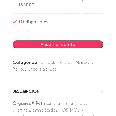
$35000
10 disponibles
Añadir al carrito
Categorías:
Farmacia
,
Gatos
,
Mascota
,
Perros
,
Uncategorized
DESCRIPCIÓN
Organew® Pet
reúne en su formulación
vitaminas, aminoácidos, FOS, MOS y