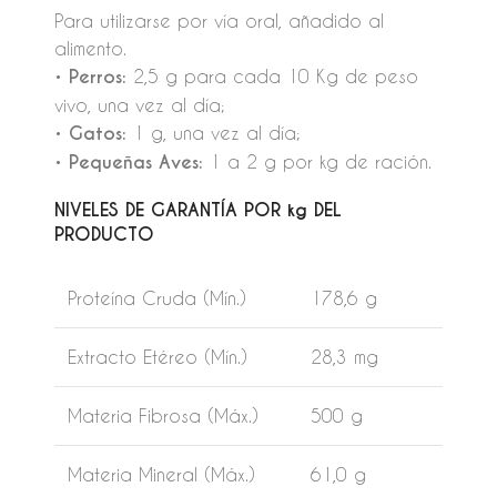
Para utilizarse por vía oral, añadido al
alimento.
• Perros:
2,5 g para cada 10 Kg de peso
vivo, una vez al día;
• Gatos:
1 g, una vez al día;
• Pequeñas Aves:
1 a 2 g por kg de ración.
NIVELES DE GARANTÍA
POR kg DEL
PRODUCTO
Proteína Cruda (Mín.)
178,6 g
Extracto Etéreo (Mín.)
28,3 mg
Materia Fibrosa (Máx.)
500 g
Materia Mineral (Máx.)
61,0 g