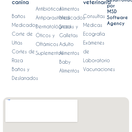
canina
veterinaria
por
Antibióticos
Alimentos
MSD
Baños
Consultas
Software
Antiparasitarios
Medicados
Agency
Medicados
Médicas
Dermatológicos
Snacks y
Corte de
Ecografía
Óticos y
Galletas
Uñas
Exámenes
Oftámicos
Adulto
Cortes de
de
Suplementos
Alimentos
Raza
Laboratorio
Baby
Baños y
Vacunaciones
Alimentos
Deslanados