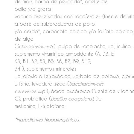
de maíz, harina de pescado*, aceite de
pollo y/o grasa
vacuna preservados con tocoferoles (fuente de vitam
a base de subproductos de pollo
y/o cerdo*, carbonato cálcico y/o fosfato cálcico
de alga
(
Schizochytrium
sp
.
), pulpa de remolacha, sal, inulina,
suplemento vitamínico antioxidante (A, D3, E,
K3, B1, B2, B3, B5, B6, B7, B9, B12,
BHT), suplementos minerales
, pirofosfato tetrasódico, sorbato de potasio, cloru
L-lisina, levadura seca (
Saccharomyces
cerevisiae
ssp.), ácido ascórbico (fuente de vitamin
C), probiótico (
Bacillus coagulans)
, DL-
metionina, L-triptófano.
*Ingredientes hipoalergénicos.