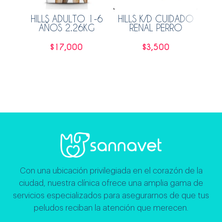
HILLS ADULTO 1-6
HILLS K/D CUIDADO
HI
AÑOS 2.26KG
RENAL PERRO
AÑ
POLLO Y VEGETALES
156GR
$
17,000
$
3,500
Leer más
Leer más
Con una ubicación privilegiada en el corazón de la
ciudad, nuestra clínica ofrece una amplia gama de
servicios especializados para asegurarnos de que tus
peludos reciban la atención que merecen.