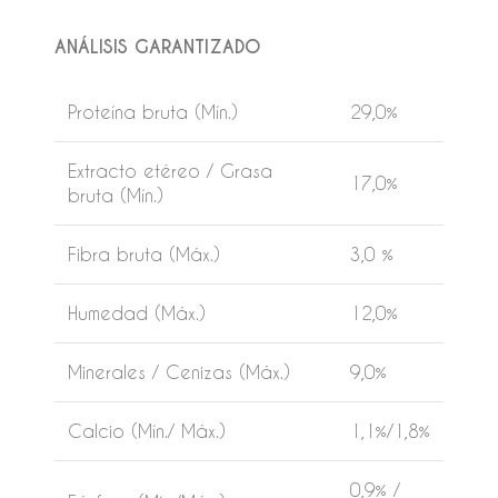
ANÁLISIS GARANTIZADO
Proteína bruta (Mín.)
29,0%
Extracto etéreo / Grasa
17,0%
bruta (Mín.)
Fibra bruta (Máx.)
3,0 %
Humedad (Máx.)
12,0%
Minerales / Cenizas (Máx.)
9,0%
Calcio (Mín./ Máx.)
1,1%/1,8%
0,9% /