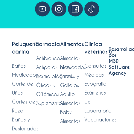
Peluquería
Farmacia
Alimentos
Clínica
Desarrolla
canina
veterinaria
por
Antibióticos
Alimentos
MSD
Baños
Consultas
Software
Antiparasitarios
Medicados
Agency
Medicados
Médicas
Dermatológicos
Snacks y
Corte de
Ecografía
Óticos y
Galletas
Uñas
Exámenes
Oftámicos
Adulto
Cortes de
de
Suplementos
Alimentos
Raza
Laboratorio
Baby
Baños y
Vacunaciones
Alimentos
Deslanados