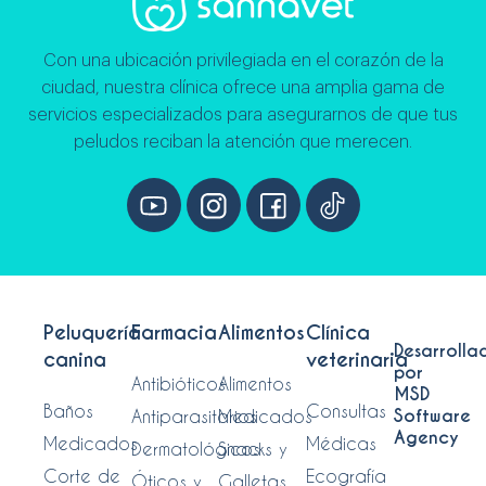
Con una ubicación privilegiada en el corazón de la
ciudad, nuestra clínica ofrece una amplia gama de
servicios especializados para asegurarnos de que tus
peludos reciban la atención que merecen.
Peluquería
Farmacia
Alimentos
Clínica
Desarrolla
canina
veterinaria
por
Antibióticos
Alimentos
MSD
Baños
Consultas
Software
Antiparasitarios
Medicados
Agency
Medicados
Médicas
Dermatológicos
Snacks y
Corte de
Ecografía
Óticos y
Galletas