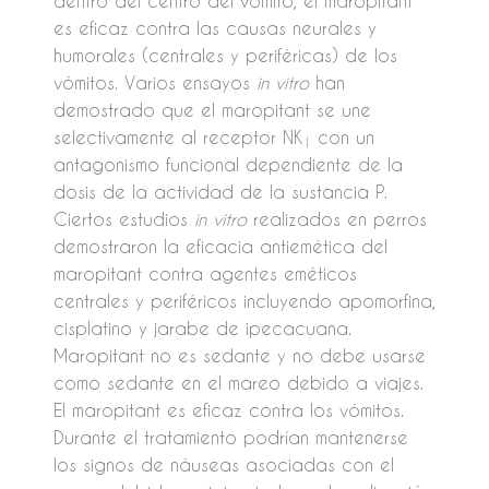
dentro del centro del vómito, el maropitant
es eficaz contra las causas neurales y
humorales (centrales y periféricas) de los
vómitos. Varios ensayos
in vitro
han
demostrado que el maropitant se une
selectivamente al receptor NK
con un
1
antagonismo funcional dependiente de la
dosis de la actividad de la sustancia P.
Ciertos estudios
in vitro
realizados en perros
demostraron la eficacia antiemética del
maropitant contra agentes eméticos
centrales y periféricos incluyendo apomorfina,
cisplatino y jarabe de ipecacuana.
Maropitant no es sedante y no debe usarse
como sedante en el mareo debido a viajes.
El maropitant es eficaz contra los vómitos.
Durante el tratamiento podrían mantenerse
los signos de náuseas asociadas con el