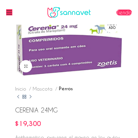
Tienda
AGOT
ADO
Click to enlarge
Perros
Inicio
Mascota
CERENIA 24MG
$
19,300
Antihemetico, previene el mareo en los autos.