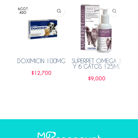
AGOT
ADO
DOXIMICIN 100MG
SUPERPET OMEGA 3
O
Y 6 GATOS 125ML
$
12,700
$
9,000
Leer más
Añadir al carrito