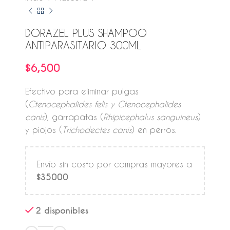
DORAZEL PLUS SHAMPOO
ANTIPARASITARIO 300ML
$
6,500
Efectivo para eliminar pulgas
(
Ctenocephalides felis y Ctenocephalides
canis
), garrapatas (
Rhipicephalus sanguineus
)
y piojos (
Trichodectes canis
) en perros.
Envío sin costo por compras mayores a
$35000
2 disponibles