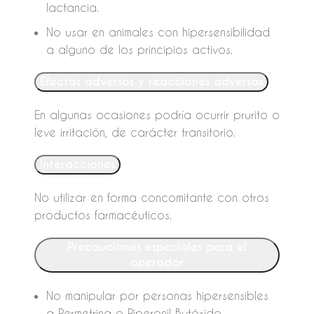
lactancia.
No usar en animales con hipersensibilidad
a alguno de los principios activos.
Efectos adversos y reacciones adversas
En algunas ocasiones podría ocurrir prurito o
leve irritación, de carácter transitorio.
Interacciones
No utilizar en forma concomitante con otros
productos farmacéuticos.
Precauciones especiales para el
operador
No manipular por personas hipersensibles
a Permetrina o Piperonil Butóxido.