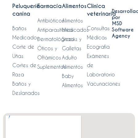
Peluquería
Farmacia
Alimentos
Clínica
Desarrolla
canina
veterinaria
por
Antibióticos
Alimentos
MSD
Baños
Consultas
Software
Antiparasitarios
Medicados
Agency
Medicados
Médicas
Dermatológicos
Snacks y
Corte de
Ecografía
Óticos y
Galletas
Uñas
Exámenes
Oftámicos
Adulto
Cortes de
de
Suplementos
Alimentos
Raza
Laboratorio
Baby
Baños y
Vacunaciones
Alimentos
Deslanados