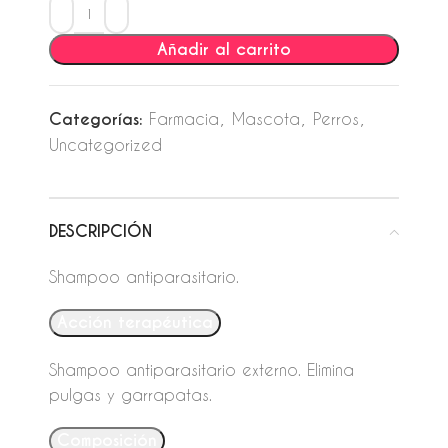
Añadir al carrito
Categorías:
Farmacia
,
Mascota
,
Perros
,
Uncategorized
DESCRIPCIÓN
Shampoo antiparasitario.
Acción terapéutica
Shampoo antiparasitario externo. Elimina
pulgas y garrapatas.
Composición