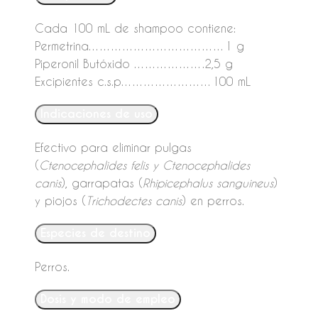
Cada 100 mL de shampoo contiene:
Permetrina………………………………1 g
Piperonil Butóxido ……………….2,5 g
Excipientes c.s.p……………………100 mL
Indicaciones de uso
Efectivo para eliminar pulgas
(
Ctenocephalides felis y Ctenocephalides
canis
), garrapatas (
Rhipicephalus sanguineus
)
y piojos (
Trichodectes canis
) en perros.
Especies de destino
Perros.
Dosis y modo de empleo