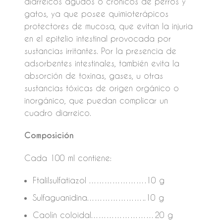
diarreicos agudos o crónicos de perros y
gatos, ya que posee quimioterápicos
protectores de mucosa, que evitan la injuria
en el epitelio intestinal provocada por
sustancias irritantes. Por la presencia de
adsorbentes intestinales, también evita la
absorción de toxinas, gases, u otras
sustancias tóxicas de origen orgánico o
inorgánico, que puedan complicar un
cuadro diarreico.
Composición
Cada 100 ml contiene:
Ftalilsulfatiazol ………………….10 g
Sulfaguanidina…………………..10 g
Caolín coloidal……………………20 g