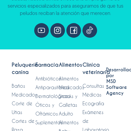
servicios especializados para asegurarnos de que tus
peludos reciban la atención que merecen.
Peluquería
Farmacia
Alimentos
Clínica
Desarrolla
canina
veterinaria
por
Antibióticos
Alimentos
MSD
Baños
Consultas
Software
Antiparasitarios
Medicados
Agency
Medicados
Médicas
Dermatológicos
Snacks y
Corte de
Ecografía
Óticos y
Galletas
Uñas
Exámenes
Oftámicos
Adulto
Cortes de
de
Suplementos
Alimentos
Raza
Laboratorio