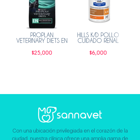
PROPLAN
HILLS K/D POLLO
HI
VETERINARY DIETS EN
CUIDADO RENAL
AÑ
GASTROINTESTINAL
PERRO 370GR
PERRO 2KG
$
25,000
$
6,000
Añadir al carrito
Leer más
Con una ubicación privilegiada en el corazón de la
ciudad, nuestra clínica ofrece una amplia gama de