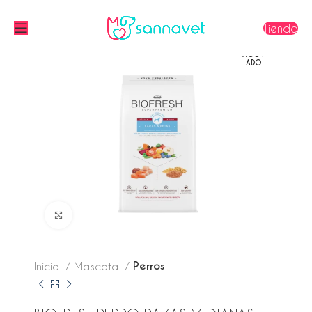
Tienda
AGOT
ADO
Click to enlarge
Perros
Inicio
Mascota