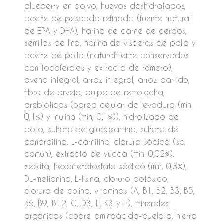
blueberry en polvo, huevos deshidratados,
aceite de pescado refinado (fuente natural
de EPA y DHA), harina de carne de cerdos,
semillas de lino, harina de vísceras de pollo y
aceite de pollo (naturalmente conservados
con tocoferoles y extracto de romero),
avena integral, arroz integral, arroz partido,
fibra de arveja, pulpa de remolacha,
prebióticos (pared celular de levadura (mín.
0,1%) y inulina (mín, 0,1%)), hidrolizado de
pollo, sulfato de glucosamina, sulfato de
condroitina, L-carnitina, cloruro sódico (sal
común), extracto de yucca (mín. 0,02%),
zeolita, hexametafosfato sódico (min. 0,3%),
DL-metionina, L-lisina, cloruro potásico,
cloruro de colina, vitaminas (A, B1, B2, B3, B5,
B6, B9, B12, C, D3, E, K3 y H), minerales
orgánicos (cobre aminoácido-quelato, hierro