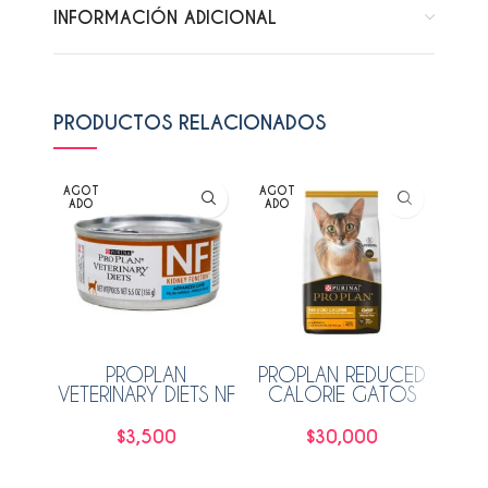
INFORMACIÓN ADICIONAL
PRODUCTOS RELACIONADOS
AGOT
AGOT
AGO
ADO
ADO
ADO
PROPLAN
PROPLAN REDUCED
HIL
VETERINARY DIETS NF
CALORIE GATOS
ADVANCED
3KG
POL
CUIDADO RENAL
$
3,500
$
30,000
GATO 156GR
Leer más
Leer más