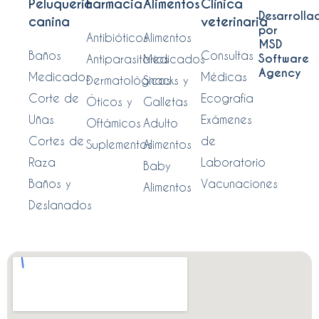
Peluquería
Farmacia
Alimentos
Clínica
Desarrolla
canina
veterinaria
por
Antibióticos
Alimentos
MSD
Baños
Consultas
Software
Antiparasitarios
Medicados
Agency
Medicados
Médicas
Dermatológicos
Snacks y
Corte de
Ecografía
Óticos y
Galletas
Uñas
Exámenes
Oftámicos
Adulto
Cortes de
de
Suplementos
Alimentos
Raza
Laboratorio
Baby
Baños y
Vacunaciones
Alimentos
Deslanados