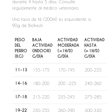
durante 4 hasta 5 días. Consulte
regularmente al médico veterinario.
Una taza de té (200ml) es equivalente a
90g de Biofresh.
PESO
BAJA
ACTIVIDAD
ACTIVIDAD
DEL
ACTIVIDAD
MODERADA
HASTA
PERRO
(INDOOR)
(<1H/D)
(>1H/D)
(KG)
G/DÍA
G/DÍA
G/DÍA
11-13
155-175
170-195
200-225
14-16
180-200
200 -225
240-260
17-18
215-220
235-245
275-285
19-22
230-255
260-290
300-330