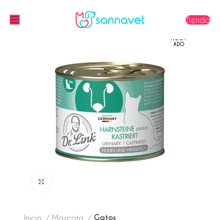
Tienda
AGOT
ADO
Click to enlarge
Gatos
Inicio
Mascota