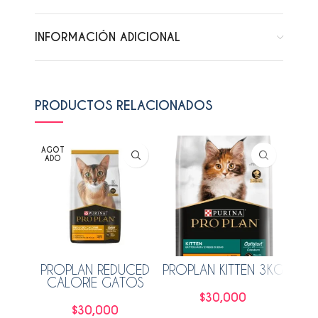
INFORMACIÓN ADICIONAL
PRODUCTOS RELACIONADOS
AGOT
AGO
ADO
ADO
PROPLAN REDUCED
PROPLAN KITTEN 3KG
HI
CALORIE GATOS
AÑ
3KG
$
30,000
$
30,000