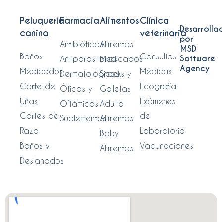
Peluquería
Farmacia
Alimentos
Clínica
Desarrolla
canina
veterinaria
por
Antibióticos
Alimentos
MSD
Baños
Consultas
Software
Antiparasitarios
Medicados
Agency
Medicados
Médicas
Dermatológicos
Snacks y
Corte de
Ecografía
Óticos y
Galletas
Uñas
Exámenes
Oftámicos
Adulto
Cortes de
de
Suplementos
Alimentos
Raza
Laboratorio
Baby
Baños y
Vacunaciones
Alimentos
Deslanados