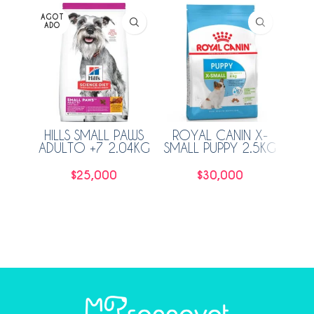
AGOT
AGO
ADO
ADO
HILLS SMALL PAWS
ROYAL CANIN X-
ADULTO +7 2.04KG
SMALL PUPPY 2.5KG
VETE
GAS
P
$
25,000
$
30,000
Leer más
Añadir al carrito