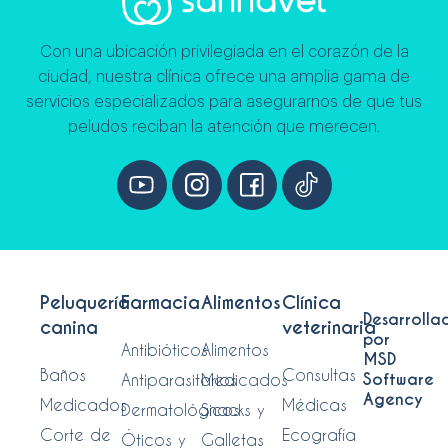
Con una ubicación privilegiada en el corazón de la
ciudad, nuestra clínica ofrece una amplia gama de
servicios especializados para asegurarnos de que tus
peludos reciban la atención que merecen.
Peluquería
Farmacia
Alimentos
Clínica
Desarrolla
canina
veterinaria
por
Antibióticos
Alimentos
MSD
Baños
Consultas
Software
Antiparasitarios
Medicados
Agency
Medicados
Médicas
Dermatológicos
Snacks y
Corte de
Ecografía
Óticos y
Galletas