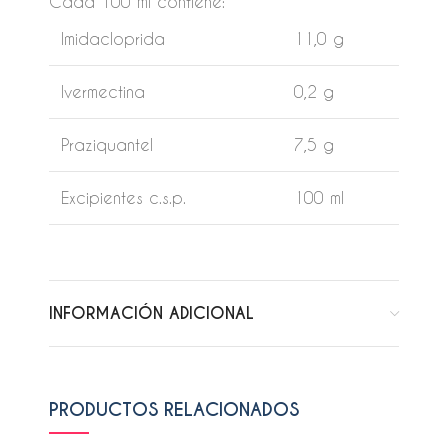
Cada 100 ml contiene:
Imidacloprida
11,0 g
Ivermectina
0,2 g
Praziquantel
7,5 g
Excipientes c.s.p.
100 ml
INFORMACIÓN ADICIONAL
PRODUCTOS RELACIONADOS