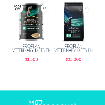
AGOT
ADO
PROPLAN
PROPLAN
EXC
VETERINARY DIETS EN
VETERINARY DIETS EN
GASTROINTESTINAL
GASTROINTESTINAL
MAN
PERRO 380GR
PERRO 2KG
$
3,500
$
25,000
Leer más
Añadir al carrito