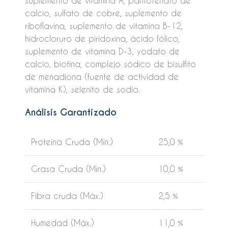
suplemento de vitamina A, pantotenato de
calcio, sulfato de cobre, suplemento de
riboflavina, suplemento de vitamina B-12,
hidrocloruro de piridoxina, ácido fólico,
suplemento de vitamina D-3, yodato de
calcio, biotina, complejo sódico de bisulfito
de menadiona (fuente de actividad de
vitamina K), selenito de sodio.
Análisis Garantizado
Proteína Cruda (Mín.)
25,0 %
Grasa Cruda (Mín.)
10,0 %
Fibra cruda (Máx.)
2,5 %
Humedad (Máx.)
11,0 %