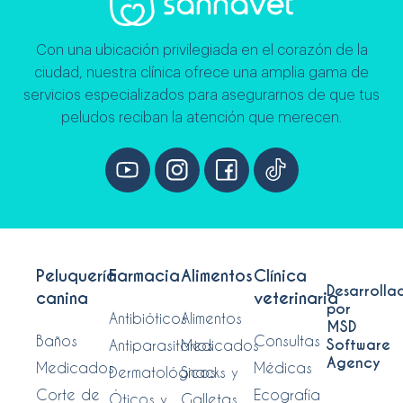
Con una ubicación privilegiada en el corazón de la
ciudad, nuestra clínica ofrece una amplia gama de
servicios especializados para asegurarnos de que tus
peludos reciban la atención que merecen.
Peluquería
Farmacia
Alimentos
Clínica
Desarrolla
canina
veterinaria
por
Antibióticos
Alimentos
MSD
Baños
Consultas
Software
Antiparasitarios
Medicados
Agency
Medicados
Médicas
Dermatológicos
Snacks y
Corte de
Ecografía
Óticos y
Galletas