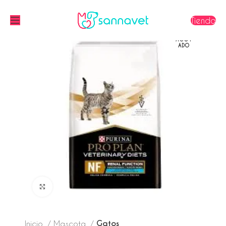
Tienda
AGOT
ADO
Click to enlarge
Gatos
Inicio
Mascota