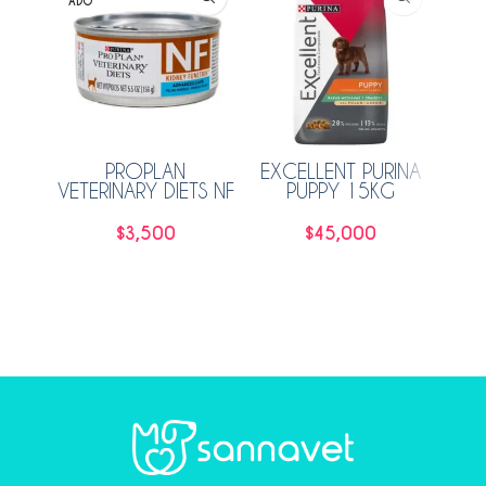
ADO
ADO
PROPLAN
EXCELLENT PURINA
HI
VETERINARY DIETS NF
PUPPY 15KG
ADVANCED
CUIDADO RENAL
$
3,500
$
45,000
GATO 156GR
Leer más
Añadir al carrito