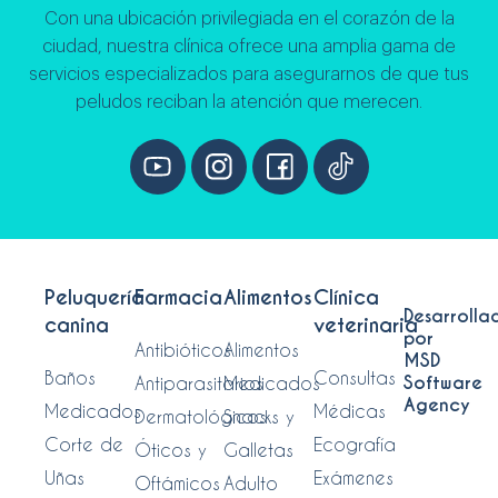
Con una ubicación privilegiada en el corazón de la
ciudad, nuestra clínica ofrece una amplia gama de
servicios especializados para asegurarnos de que tus
peludos reciban la atención que merecen.
Peluquería
Farmacia
Alimentos
Clínica
Desarrolla
canina
veterinaria
por
Antibióticos
Alimentos
MSD
Baños
Consultas
Software
Antiparasitarios
Medicados
Agency
Medicados
Médicas
Dermatológicos
Snacks y
Corte de
Ecografía
Óticos y
Galletas
Uñas
Exámenes
Oftámicos
Adulto