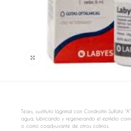
Click to enlarge
Tears, sustituto lagrimal con Condroitín Sulfato 
agua, lubricando y regenerando el epitelio corne
o como coadyuvante de otros colirios.