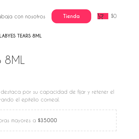
Tienda
$
0
abaja con nosotros
LABYES TEARS 8ML
S 8ML
 destaca por su capacidad de fijar y retener el
ando el epitelio corneal.
mpras mayores a
$35000