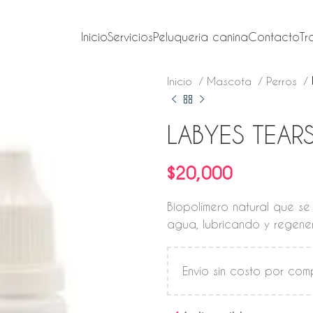
Inicio
Servicios
Peluqueria canina
Contacto
Tr
Inicio
Mascota
Perros
LABYES TEAR
$
20,000
Biopolímero natural que se
agua, lubricando y regener
Envío sin costo por co