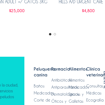
AN ADULT +7 GATOS 3KG
HILLS A/D URGENT CARE
$
25,000
$
4,800
Añadir al carrito
Leer más
Peluquería
Farmacia
Alimentos
Clínica
canina
veterinar
Antibióticos
Alimentos
 la ciudad,
Baños
Consultas
Antiparasitarios
Medicados
ervicios
Medicados
Médicas
Dermatológicos
Snacks y
 peludos
Corte de
Ecografía
Óticos y
Galletas