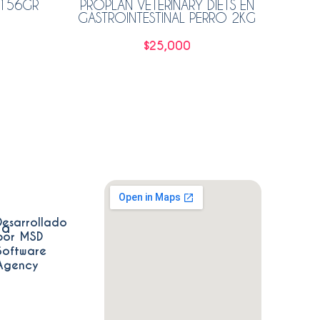
 156GR
PROPLAN VETERINARY DIETS EN
HILL
GASTROINTESTINAL PERRO 2KG
PO
$
25,000
Añadir al carrito
Desarrollado
ia
por MSD
Software
Agency