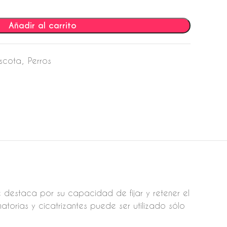
Añadir al carrito
scota
,
Perros
 se destaca por su capacidad de fijar y retener el
atorias y cicatrizantes puede ser utilizado sólo