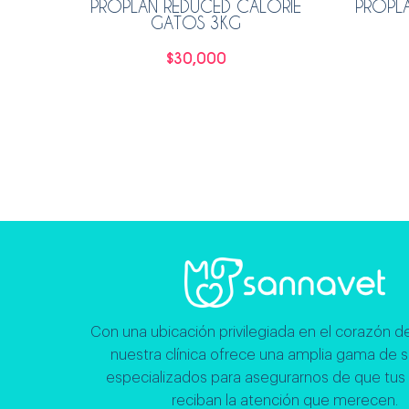
PROPLAN REDUCED CALORIE
PROPL
GATOS 3KG
$
30,000
Leer más
Con una ubicación privilegiada en el corazón de
nuestra clínica ofrece una amplia gama de s
especializados para asegurarnos de que tus
reciban la atención que merecen.